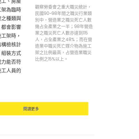
施工、房屋
觀察勞委會之重大職災統計，
工架為臨時
民國90~98年間之職災行業類
架之種類與
別中，營造業之職災死亡人數
幾占全產業之一半；98年營造
，都會影響
業之職災死亡人數亦達到115
施工架時，
人，占全產業之48%；而在營
結構檢核計
造業中職災死亡媒介物為施工
架之比例最高，占營造業職災
，組裝方式
比例之15%以上。
載力能否符
施工人員的
閱讀更多