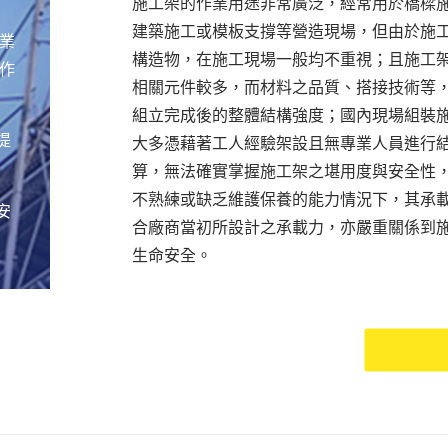
施工架的作業用途非常廣泛，經常用於橋樑
建築施工或模板支撐等營造現場，但由於施
業
構造物，在施工現場一般均不重視；且施工
作
相關元件較多，而材料之品質、搭接技術等
組立完成後的整體結構強度；國內現場組裝
提
大多憑藉著工人經驗架設且無專業人員進行
算，無法確實掌握施工架之堪用度與安全性
不熟練或缺乏維護保養的能力情況下，其承
安
合廠商當初所設計之承載力，亦嚴重關係到
生命安全。