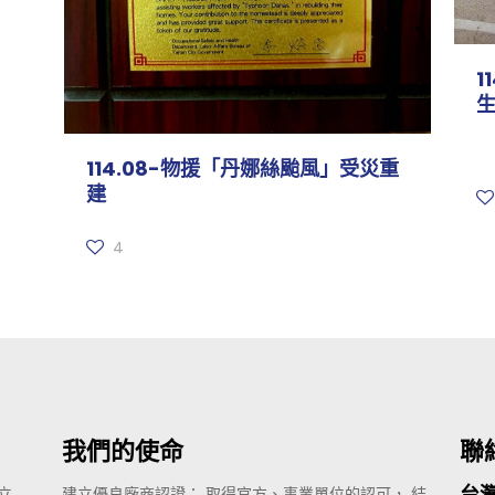
1
114.08-物援「丹娜絲颱風」受災重
建
4
我們的使命
聯
台
立
建立優良廠商認證； 取得官方、事業單位的認可， 結